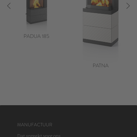
PADUA 185
PATNA
MANUFACTUUR
Dat spreekt voor ons