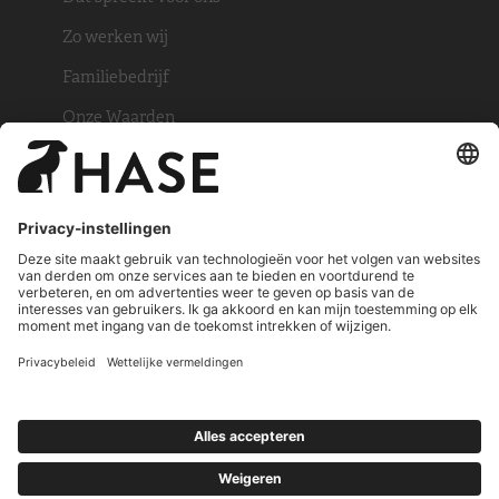
Zo werken wij
Familiebedrijf
Onze Waarden
SERVICE
Vind een HASE Partner
Vraag een catalogus
PERS
Foto Archief
Nederland