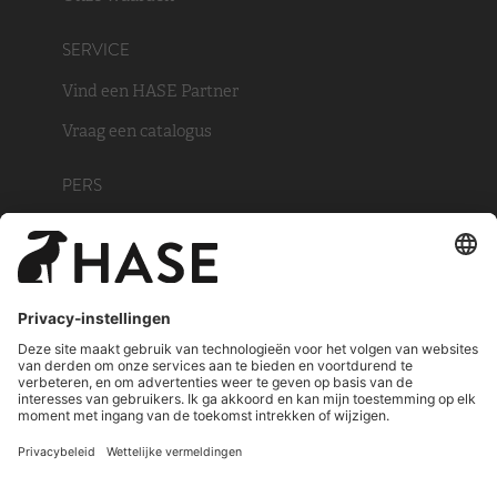
SERVICE
Vind een HASE Partner
Vraag een catalogus
PERS
Foto Archief
Nederland
© HASE Kaminofenbau GmbH