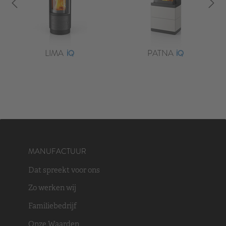
LIMA
PATNA
MANUFACTUUR
Dat spreekt voor ons
Zo werken wij
Familiebedrijf
Onze Waarden